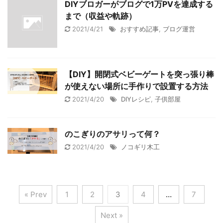
DIYブロガーがブログで1万PVを達成する
まで（収益や軌跡）
2021/4/21
おすすめ記事
,
ブログ運営
【DIY】開閉式ベビーゲートを突っ張り棒
が使えない場所に手作りで設置する方法
2021/4/20
DIYレシピ
,
子供部屋
のこぎりのアサリって何？
2021/4/20
ノコギリ木工
« Prev
1
2
3
4
…
7
Next »