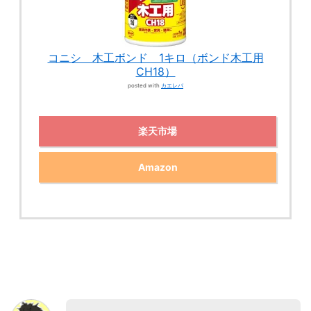
コニシ 木工ボンド 1キロ（ボンド木工用
CH18）
posted with
カエレバ
楽天市場
Amazon