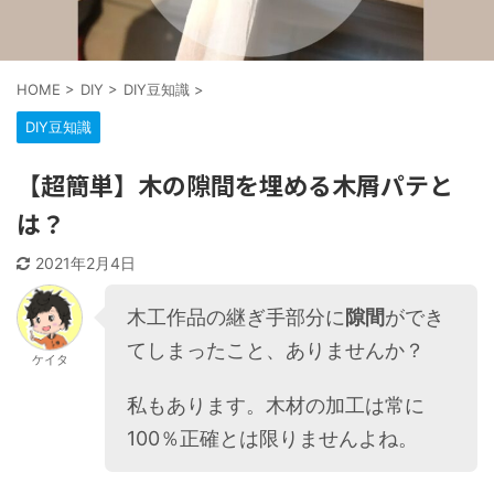
HOME
>
DIY
>
DIY豆知識
>
DIY豆知識
【超簡単】木の隙間を埋める木屑パテと
は？
2021年2月4日
木工作品の継ぎ手部分に
隙間
ができ
てしまったこと、ありませんか？
ケイタ
私もあります。木材の加工は常に
100％正確とは限りませんよね。