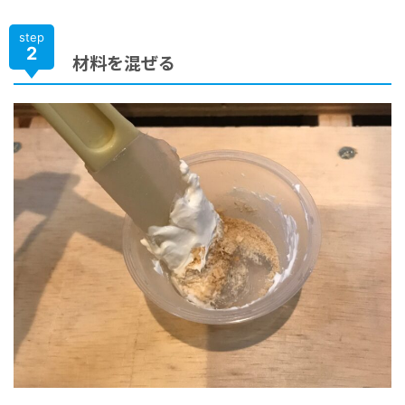
step
2
材料を混ぜる