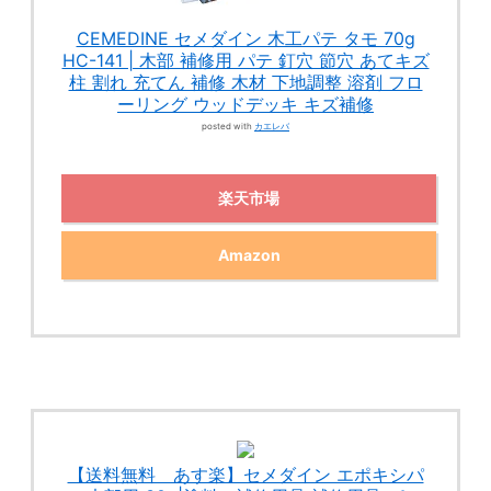
CEMEDINE セメダイン 木工パテ タモ 70g
HC-141 | 木部 補修用 パテ 釘穴 節穴 あてキズ
柱 割れ 充てん 補修 木材 下地調整 溶剤 フロ
ーリング ウッドデッキ キズ補修
posted with
カエレバ
楽天市場
Amazon
【送料無料 あす楽】セメダイン エポキシパ