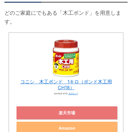
どのご家庭にでもある「木工ボンド」を用意しま
す。
コニシ 木工ボンド 1キロ（ボンド木工用
CH18）
posted with
カエレバ
楽天市場
Amazon