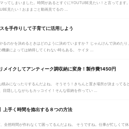
ハマってしまいました。時間があるとすぐにYOUTUBE見たい！と言ってます。
UBE見たい！おままごと動画見てるの ...
スを手作りして子育てに活用しよう
やるのかを決めるときはどのように決めていますか？ じゃんけんで決めたり
嫌によっては納得してくれない時もある。 ケイタ ...
リメイクしてアンティーク調収納に変身！製作費1450円
山積みになったりするんだよね。 そうそう！きちんと置き場所が決まってる
、目隠ししながらもカッコイイ！そんな収納を作ってい ...
）】上手く時間を捻出する８つの方法
ど、全然時間が作れなくて困ってるんだよね。 そうですね。仕事が忙しくて休