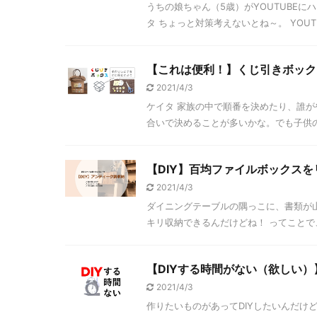
うちの娘ちゃん（5歳）がYOUTUBEに
タ ちょっと対策考えないとね～。 YOUT
【これは便利！】くじ引きボック
2021/4/3
ケイタ 家族の中で順番を決めたり、誰が
合いで決めることが多いかな。でも子供の機
【DIY】百均ファイルボックスを
2021/4/3
ダイニングテーブルの隅っこに、書類が
キリ収納できるんだけどね！ ってことで
【DIYする時間がない（欲しい
2021/4/3
作りたいものがあってDIYしたいんだけ