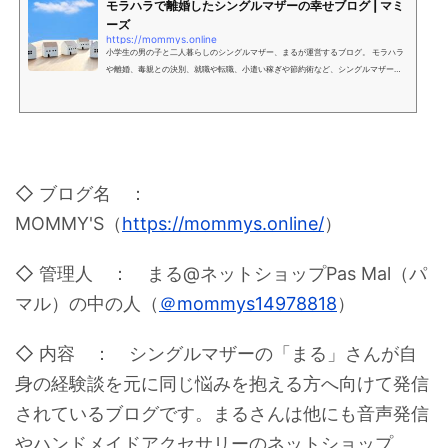
モラハラで離婚したシングルマザーの幸せブログ | マミ
ーズ
https://mommys.online
小学生の男の子と二人暮らしのシングルマザー、まるが運営するブログ。 モラハラ
や離婚、毒親との決別、就職や転職、小遣い稼ぎや節約術など、シングルマザーの
暮らしに役立つ情報を発信していきます。
◇ ブログ名 ：
MOMMY'S（
https://mommys.online/
）
◇ 管理人 ： まる@ネットショップPas Mal（パ
マル）の中の人（
＠mommys14978818
）
◇ 内容 ： シングルマザーの「まる」さんが自
身の経験談を元に同じ悩みを抱える方へ向けて発信
されているブログです。まるさんは他にも音声発信
やハンドメイドアクセサリーのネットショップ